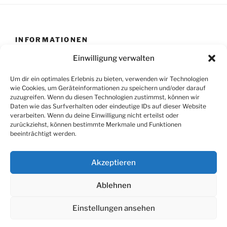
INFORMATIONEN
Einwilligung verwalten
Hinweise zum Datenschutz und das Impressum finden
Sie hier:
Um dir ein optimales Erlebnis zu bieten, verwenden wir Technologien
wie Cookies, um Geräteinformationen zu speichern und/oder darauf
Datenschutzerklärung
zuzugreifen. Wenn du diesen Technologien zustimmst, können wir
Daten wie das Surfverhalten oder eindeutige IDs auf dieser Website
Impressum
verarbeiten. Wenn du deine Einwilligung nicht erteilst oder
zurückziehst, können bestimmte Merkmale und Funktionen
beeinträchtigt werden.
Suche
Suche
Akzeptieren
nach:
Ablehnen
Einstellungen ansehen
Datenschutz
Stolz präsentiert von WordPress